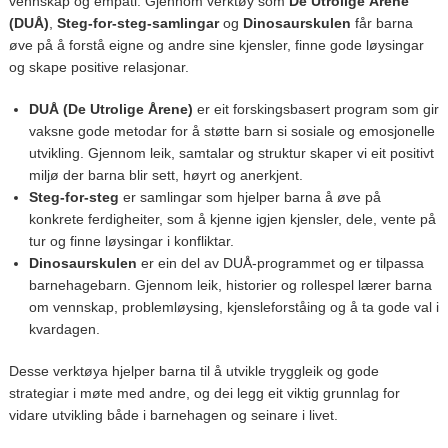
vennskap og empati. Gjennom verktøy som
De Utrolige Årene
(DUÅ)
,
Steg-for-steg-samlingar
og
Dinosaurskulen
får barna
øve på å forstå eigne og andre sine kjensler, finne gode løysingar
og skape positive relasjonar.
DUÅ (De Utrolige Årene)
er eit forskingsbasert program som gir
vaksne gode metodar for å støtte barn si sosiale og emosjonelle
utvikling. Gjennom leik, samtalar og struktur skaper vi eit positivt
miljø der barna blir sett, høyrt og anerkjent.
Steg-for-steg
er samlingar som hjelper barna å øve på
konkrete ferdigheiter, som å kjenne igjen kjensler, dele, vente på
tur og finne løysingar i konfliktar.
Dinosaurskulen
er ein del av DUÅ-programmet og er tilpassa
barnehagebarn. Gjennom leik, historier og rollespel lærer barna
om vennskap, problemløysing, kjensleforståing og å ta gode val i
kvardagen.
Desse verktøya hjelper barna til å utvikle tryggleik og gode
strategiar i møte med andre, og dei legg eit viktig grunnlag for
vidare utvikling både i barnehagen og seinare i livet.