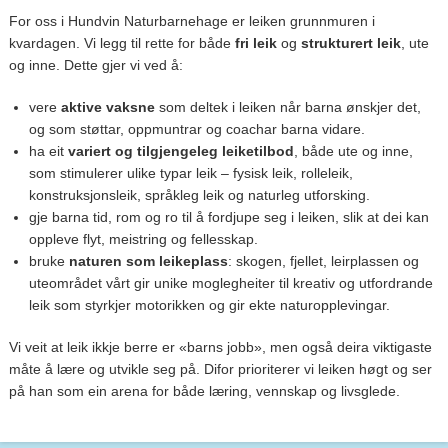
For oss i Hundvin Naturbarnehage er leiken grunnmuren i
kvardagen. Vi legg til rette for både
fri leik
og
strukturert leik
, ute
og inne. Dette gjer vi ved å:
vere
aktive vaksne
som deltek i leiken når barna ønskjer det,
og som støttar, oppmuntrar og coachar barna vidare.
ha eit
variert og tilgjengeleg leiketilbod
, både ute og inne,
som stimulerer ulike typar leik – fysisk leik, rolleleik,
konstruksjonsleik, språkleg leik og naturleg utforsking.
gje barna tid, rom og ro til å fordjupe seg i leiken, slik at dei kan
oppleve flyt, meistring og fellesskap.
bruke
naturen som leikeplass
: skogen, fjellet, leirplassen og
uteområdet vårt gir unike moglegheiter til kreativ og utfordrande
leik som styrkjer motorikken og gir ekte naturopplevingar.
Vi veit at leik ikkje berre er «barns jobb», men også deira viktigaste
måte å lære og utvikle seg på. Difor prioriterer vi leiken høgt og ser
på han som ein arena for både læring, vennskap og livsglede.