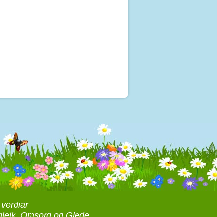
 verdiar
gleik, Omsorg og Glede