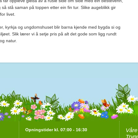
rna får oppleve gleda av å rusle side om side med ein bestevenn,
så stå saman på toppen etter ein fin tur. Slike augeblikk gir
or livet.
er, kyrkja og ungdomshuset blir barna kjende med bygda si og
miljøet. Slik lærer vi å setje pris på alt det gode som ligg rundt
 og natur.
Opningstider kl. 07:00 - 16:30
Våre
Tryg