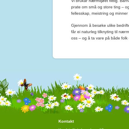
Vi brukar nærmiljøet flittig. Ba
prate om små og store ting – og 
fellesskap, meistring og minner f
Gjennom å besøke ulike bedrift
får ei naturleg tilknyting til nær
oss – og å ta vare på både folk
Kontakt